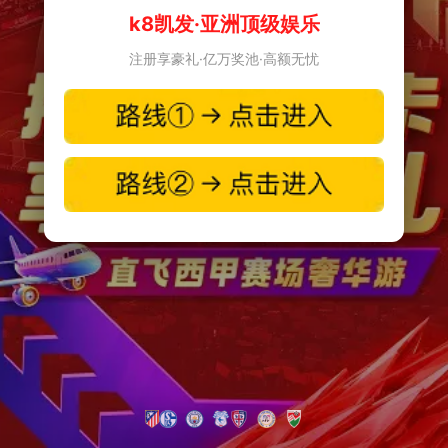
k8凯发·亚洲顶级娱乐
注册享豪礼·亿万奖池·高额无忧